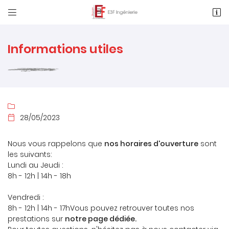


1 Rue des Métiers, Le Clos de l'Ormeau
86130 Saint-Georges-Lès-Baillargeaux
05 49 62 02 02
Informations utiles

28/05/2023

Nous vous rappelons que
nos horaires d'ouverture
sont
les suivants:
Adresse email de réception

Lundi au Jeudi :
8h - 12h | 14h - 18h
Recopier le code ci-contre

Vendredi :
Rafraîchir le captcha
8h - 12h | 14h - 17hVous pouvez retrouver toutes nos

prestations sur
notre page dédiée.