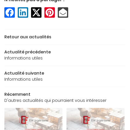
ACCUEIL
Une question
REAU D’ÉTUDES
Retour aux actualités
OS RÉFÉRENCES
Actualité précédente
05 49 62 02 
Informations utiles
GALERIE
Actualité suivante
US FONT CONFIANCE
Informations utiles
CONTACT
Récemment
D'autres actualités qui pourraient vous intéresser