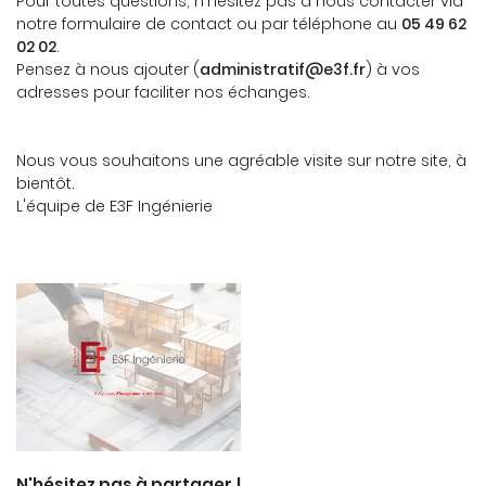
Pour toutes questions, n'hésitez pas à nous contacter via
notre formulaire de contact ou par téléphone au
05 49 62
02 02
.
Pensez à nous ajouter (
administratif@e3f.fr
) à vos
adresses pour faciliter nos échanges.
En cochant cette case, vous consentez à recevoir nos propositions
commerciales à l'adresse email indiqué ci-dessus. Vous pouvez vous
désinscrire à tout moment en utilisant
le formulaire de désinscription
.
Nous vous souhaitons une agréable visite sur notre site, à
INSCRIPTION
bientôt.
L'équipe de E3F Ingénierie
N'hésitez pas à partager !