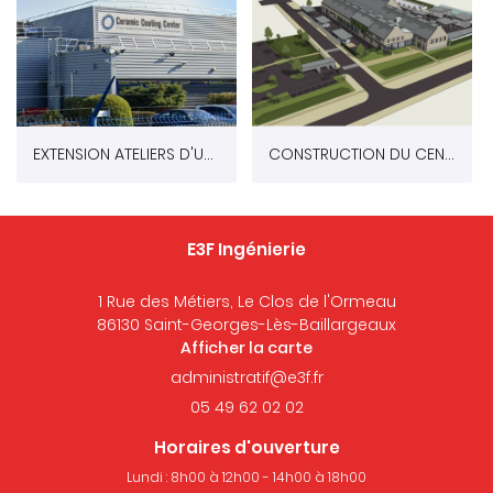
EXTENSION ATELIERS D'UN BATIMENT INDUSTRIEL A CHATELLERAULT (86)
CONSTRUCTION DU CENTRE TECHNIQUE MUNICIPAL DE GRIGNY (91)
E3F Ingénierie
1 Rue des Métiers, Le Clos de l'Ormeau
86130 Saint-Georges-Lès-Baillargeaux
Afficher la carte
05 49 62 02 02
Horaires d'ouverture
Lundi : 8h00 à 12h00 - 14h00 à 18h00