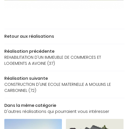
ACCUEIL
Retour aux réalisations
Une question
REAU D’ÉTUDES
Réalisation précédente
REHABILITATION D'UN IMMEUBLE DE COMMERCES ET
OS RÉFÉRENCES
LOGEMENTS A AVOINE (37)
05 49 62 02 
GALERIE
Réalisation suivante
US FONT CONFIANCE
CONSTRUCTION D'UNE ECOLE MATERNELLE A MOULINS LE
CARBONNEL (72)
CONTACT
Dans la même catégorie
D'autres réalisations qui pourraient vous intéresser