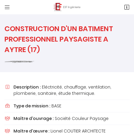


1 Rue des Métiers, Le Clos de l'Ormeau
86130 Saint-Georges-Lès-Baillargeaux
05 49 62 02 02
CONSTRUCTION D'UN BATIMENT
PROFESSIONNEL PAYSAGISTE A
AYTRE (17)
Description :
Eléctricité, chauffage, ventilation,

Adresse email de réception

plomberie, sanitaire, étude thermique.
Type de mission :
BASE

Recopier le code ci-contre

Maître d'ouvrage :
Société Couleur Paysage

Rafraîchir le captcha

Maître d'œuvre :
Lionel COUTIER ARCHITECTE
