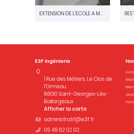
EXTENSION DE L'ECOLE A MARCAY (86)
E3F Ingénierie
Hor
Lund
1 Rue des Métiers, Le Clos de
Mard
l'Ormeau
Merc
86130 Saint-Georges-Lès-
Jeud
Baillargeaux
Vend
Afficher la carte
05 49 62 02 02