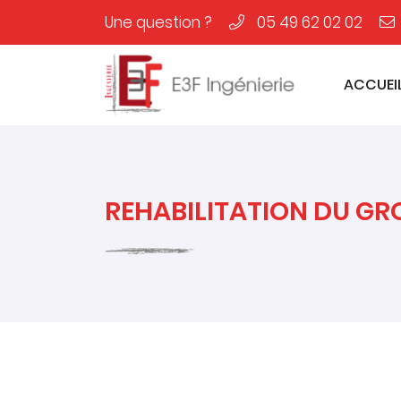
Une question ?
05 49 62 02 02
1 Rue des Métiers, Le Clos de l'Ormeau
86130 Saint-Georges-Lès-Baillargeaux
ACCUEI
05 49 62 02 02
REHABILITATION DU GR
Adresse email de réception
