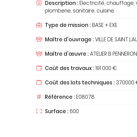
Description :
Electricité, chauffage, v

Recopier le code ci-contre

plomberie, sanitaire, cuisine.
Rafraîchir le captcha

Type de mission :
BASE + EXE

En cochant cette case, vous consentez à recevoir nos proposi
Maître d'ouvrage :
VILLE DE SAINT L
commerciales à l'adresse email indiqué ci-dessus. Vous pouv

désinscrire à tout moment en utilisant
le formulaire de désins
Maître d'œuvre :
ATELIER B PENNERON

INSCRIPTION
Coût des travaux :
191 000 €

Coût des lots techniques :
370000 

Référence :
E08078

Surface :
600
