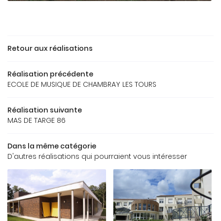
ACCUEIL
Retour aux réalisations
Une question
REAU D’ÉTUDES
Réalisation précédente
OS RÉFÉRENCES
ECOLE DE MUSIQUE DE CHAMBRAY LES TOURS
05 49 62 02 
GALERIE
Réalisation suivante
MAS DE TARGE 86
US FONT CONFIANCE
Dans la même catégorie
CONTACT
D'autres réalisations qui pourraient vous intéresser