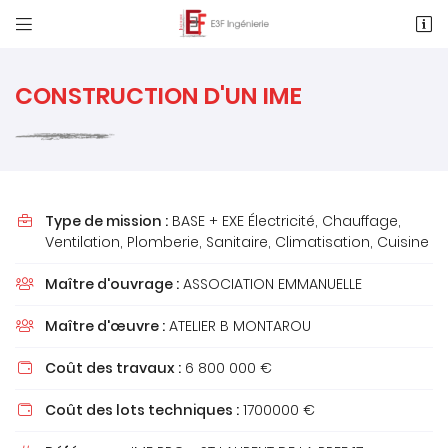


1 Rue des Métiers, Le Clos de l'Ormeau
86130 Saint-Georges-Lès-Baillargeaux
05 49 62 02 02
CONSTRUCTION D'UN IME
Type de mission :
BASE + EXE Électricité, Chauffage,

Ventilation, Plomberie, Sanitaire, Climatisation, Cuisine
Maître d'ouvrage :
ASSOCIATION EMMANUELLE

Adresse email de réception

Maître d'œuvre :
ATELIER B MONTAROU

Recopier le code ci-contre
Coût des travaux :
6 800 000 €


Rafraîchir le captcha

Coût des lots techniques :
1700000 €
