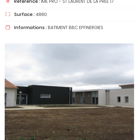
Référence :
IME PRO - ST LAURENT DE LA PREE 17

Surface :
4880

Informations :
BATIMENT BBC EFFINERGIES

En cochant cette case, vous consentez à recevoir nos propositions
commerciales à l'adresse email indiqué ci-dessus. Vous pouvez vous
désinscrire à tout moment en utilisant
le formulaire de désinscription
.
INSCRIPTION