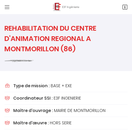


1 Rue des Métiers, Le Clos de l'Ormeau
86130 Saint-Georges-Lès-Baillargeaux
05 49 62 02 02
REHABILITATION DU CENTRE
D'ANIMATION REGIONAL A
MONTMORILLON (86)
Type de mission :
BASE + EXE

Adresse email de réception

Coordinateur SSI :
E3F INGENIERIE

Recopier le code ci-contre

Maître d'ouvrage :
MAIRIE DE MONTMORILLON

Rafraîchir le captcha

Maître d'œuvre :
HORS SERIE
