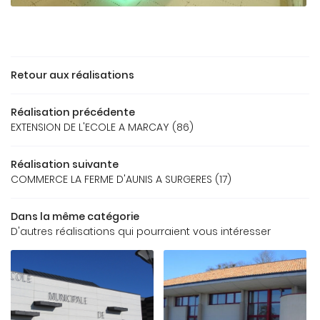
ACCUEIL
Retour aux réalisations
Une question
REAU D’ÉTUDES
Réalisation précédente
OS RÉFÉRENCES
EXTENSION DE L'ECOLE A MARCAY (86)
05 49 62 02 
GALERIE
Réalisation suivante
COMMERCE LA FERME D'AUNIS A SURGERES (17)
US FONT CONFIANCE
CONTACT
Dans la même catégorie
D'autres réalisations qui pourraient vous intéresser