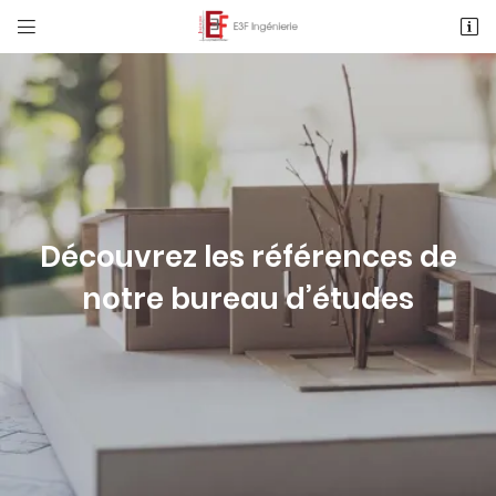


1 Rue des Métiers, Le Clos de l'Ormeau
86130 Saint-Georges-Lès-Baillargeaux
05 49 62 02 02
Découvrez les références
de
notre bureau d’études
Adresse email de réception

Recopier le code ci-contre

Rafraîchir le captcha
