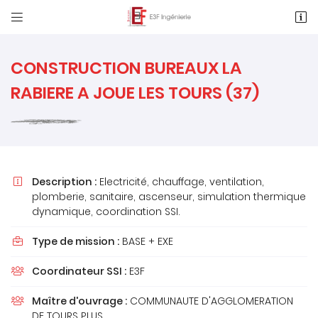


1 Rue des Métiers, Le Clos de l'Ormeau
86130 Saint-Georges-Lès-Baillargeaux
05 49 62 02 02
CONSTRUCTION BUREAUX LA
RABIERE A JOUE LES TOURS (37)
Description :
Electricité, chauffage, ventilation,

plomberie, sanitaire, ascenseur, simulation thermique
dynamique, coordination SSI.
Adresse email de réception

Type de mission :
BASE + EXE

Recopier le code ci-contre

Coordinateur SSI :
E3F

Rafraîchir le captcha

Maître d'ouvrage :
COMMUNAUTE D'AGGLOMERATION

DE TOURS PLUS