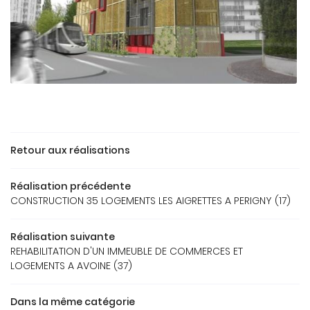
ACCUEIL
Une question
REAU D’ÉTUDES
Retour aux réalisations
OS RÉFÉRENCES
05 49 62 02 
Réalisation précédente
GALERIE
CONSTRUCTION 35 LOGEMENTS LES AIGRETTES A PERIGNY (17)
US FONT CONFIANCE
Réalisation suivante
REHABILITATION D'UN IMMEUBLE DE COMMERCES ET
CONTACT
LOGEMENTS A AVOINE (37)
Dans la même catégorie