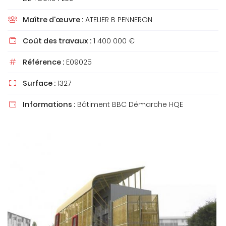
Maître d'œuvre :
ATELIER B PENNERON

Coût des travaux :
1 400 000 €

En cochant cette case, vous consentez à recevoir nos propositions
commerciales à l'adresse email indiqué ci-dessus. Vous pouvez vous
désinscrire à tout moment en utilisant
le formulaire de désinscription
.
Référence :
E09025

INSCRIPTION
Surface :
1327

Informations :
Bâtiment BBC Démarche HQE
