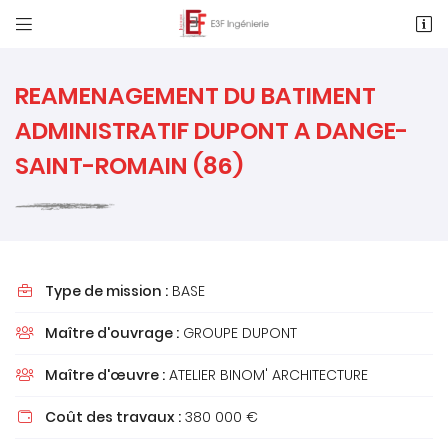


1 Rue des Métiers, Le Clos de l'Ormeau
86130 Saint-Georges-Lès-Baillargeaux
05 49 62 02 02
REAMENAGEMENT DU BATIMENT
ADMINISTRATIF DUPONT A DANGE-
SAINT-ROMAIN (86)
Type de mission :
BASE

Adresse email de réception

Maître d'ouvrage :
GROUPE DUPONT

Recopier le code ci-contre

Maître d'œuvre :
ATELIER BINOM' ARCHITECTURE

Rafraîchir le captcha

Coût des travaux :
380 000 €
