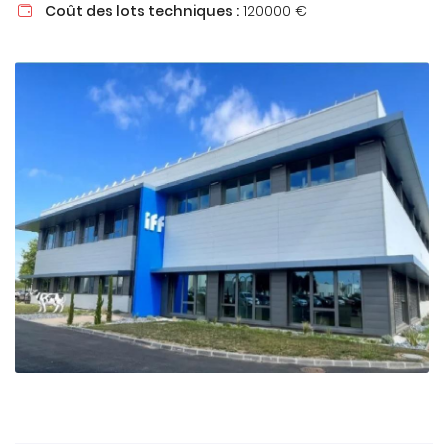
Coût des lots techniques :
120000 €

En cochant cette case, vous consentez à recevoir nos propositions
commerciales à l'adresse email indiqué ci-dessus. Vous pouvez vous
désinscrire à tout moment en utilisant
le formulaire de désinscription
.
INSCRIPTION