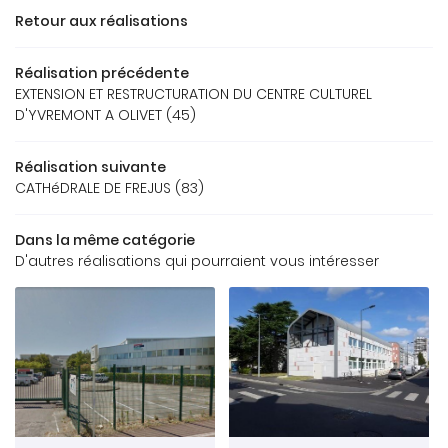
Retour aux réalisations
ACCUEIL
Réalisation précédente
Une question
EXTENSION ET RESTRUCTURATION DU CENTRE CULTUREL
REAU D’ÉTUDES
D'YVREMONT A OLIVET (45)
OS RÉFÉRENCES
05 49 62 02 
Réalisation suivante
GALERIE
CATHéDRALE DE FREJUS (83)
US FONT CONFIANCE
Dans la même catégorie
D'autres réalisations qui pourraient vous intéresser
CONTACT