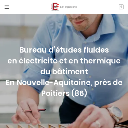


1 Rue des Métiers, Le Clos de l'Ormeau
86130 Saint-Georges-Lès-Baillargeaux
05 49 62 02 02
Bureau d’études fluides
en électricité et en thermique
du bâtiment
En Nouvelle-Aquitaine, près de
Adresse email de réception

Poitiers (86)
Recopier le code ci-contre

Rafraîchir le captcha
