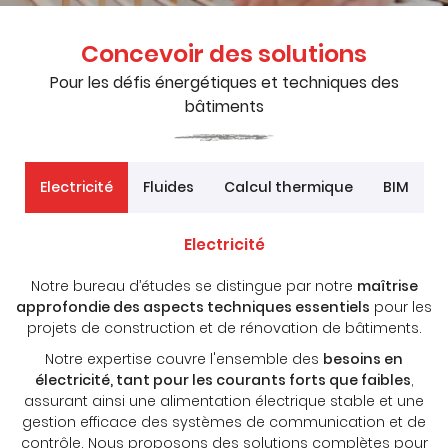
Concevoir des solutions
Pour les défis énergétiques et techniques des
En cochant cette case, vous consentez à recevoir nos propositions
bâtiments
commerciales à l'adresse email indiqué ci-dessus. Vous pouvez vous
désinscrire à tout moment en utilisant
le formulaire de désinscription
.
INSCRIPTION
Electricité
Fluides
Calcul thermique
BIM
Electricité
Notre bureau d’études se distingue par notre
maîtrise
approfondie des aspects techniques essentiels
pour les
projets de construction et de rénovation de bâtiments.
Notre expertise couvre l'ensemble des
besoins en
électricité, tant pour les courants forts que faibles
,
assurant ainsi une alimentation électrique stable et une
gestion efficace des systèmes de communication et de
contrôle. Nous proposons des solutions complètes pour