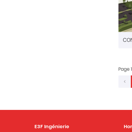
Page 1
E3F Ingénierie
Hor