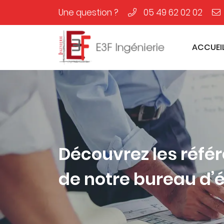
Une question ?
05 49 62 02 02
1 Rue des Métiers, Le Clos de l'Ormeau
86130 Saint-Georges-Lès-Baillargeaux
ACCUEI
05 49 62 02 02
Découvrez les réfé
de notre bureau d’e
Adresse email de réception
