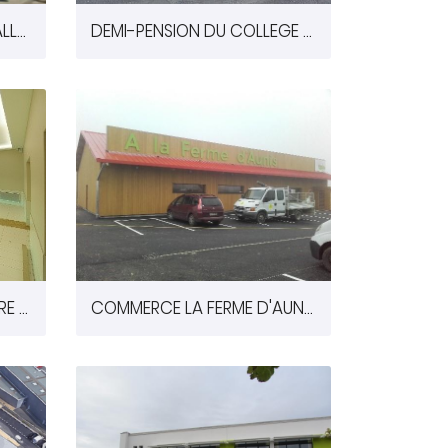
CONSTRUCTION D'UNE SALLE INTERCOMMUNALE OMNISPORTS A FAY AUX LOGES (45)
DEMI-PENSION DU COLLEGE DE MONTRESOR
REHABILITATION DU CENTRE D'ANIMATION REGIONAL A MONTMORILLON (86)
COMMERCE LA FERME D'AUNIS A SURGERES (17)