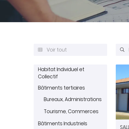
Recopier le code ci-contre

Rafraîchir le captcha

En cochant cette case, vous consentez à recevoir nos proposi
commerciales à l'adresse email indiqué ci-dessus. Vous pouv
désinscrire à tout moment en utilisant
le formulaire de désins
Voir tout


INSCRIPTION
Habitat Individuel et
Collectif
Bâtiments tertiaires
Bureaux, Administrations
Tourisme, Commerces
Bâtiments Industriels