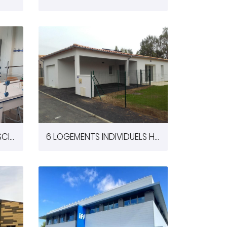
AMENAGEMENT DU POLE SCIENCES - LYCEE ALIENOR D'AQUITAINE A POITIERS (86)
6 LOGEMENTS INDIVIDUELS HSS A VERRIERES (86)