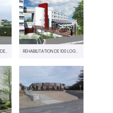
RESTRUCTURATION DE LA DEMI-PENSION ET ACCESSIBILITE DU COLLEGE THEOPHASTE RENAUDOT A SAINT-BENOIT (86)
REHABILITATION DE 100 LOGEMENTS