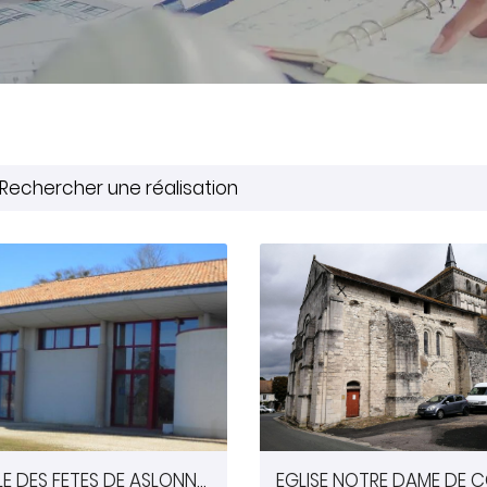
tions
ez vous
cription
.
SALLE DES FETES DE ASLONNES (86)