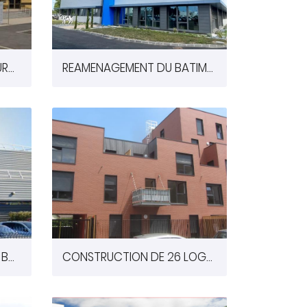
EXTENSION ET RESTRUCTURATION DU CENTRE CULTUREL D'YVREMONT A OLIVET (45)
REAMENAGEMENT DU BATIMENT ADMINISTRATIF DUPONT A DANGE-SAINT-ROMAIN (86)
EXTENSION ATELIERS D'UN BATIMENT INDUSTRIEL A CHATELLERAULT (86)
CONSTRUCTION DE 26 LOGEMENTS A VITRY-SUR-SEINE (94)