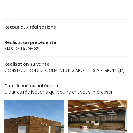
ACCUEIL
Retour aux réalisations
Une question
REAU D’ÉTUDES
Réalisation précédente
OS RÉFÉRENCES
MAS DE TARGE 86
05 49 62 02 
GALERIE
Réalisation suivante
CONSTRUCTION 35 LOGEMENTS LES AIGRETTES A PERIGNY (17)
US FONT CONFIANCE
Dans la même catégorie
CONTACT
D'autres réalisations qui pourraient vous intéresser