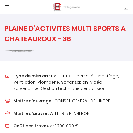


1 Rue des Métiers, Le Clos de l'Ormeau
86130 Saint-Georges-Lès-Baillargeaux
05 49 62 02 02
PLAINE D'ACTIVITES MULTI SPORTS A
CHATEAUROUX - 36
Type de mission :
BASE + EXE Electricité, Chauffage,

Ventilation, Plomberie, Sonorisation, Vidéo
surveillance, Gestion technique centralisée
Adresse email de réception

Maître d'ouvrage :
CONSEIL GENERAL DE L'INDRE

Recopier le code ci-contre

Maître d'œuvre :
ATELIER B PENNERON

Rafraîchir le captcha

Coût des travaux :
1 700 000 €
