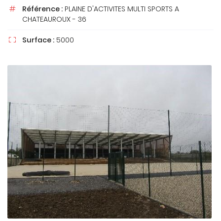
Référence :
PLAINE D'ACTIVITES MULTI SPORTS A

CHATEAUROUX - 36
Surface :
5000

En cochant cette case, vous consentez à recevoir nos propositions
commerciales à l'adresse email indiqué ci-dessus. Vous pouvez vous
désinscrire à tout moment en utilisant
le formulaire de désinscription
.
INSCRIPTION