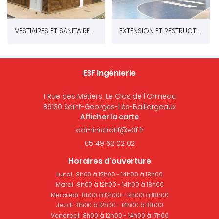
VESTIAIRES ET SANITAIRES AU STADE DE FOOTBALL - AZAY LE RIDEAU 37
EXTENSION ET RESTRUCTURATION DU GYMNASE DE LA FONTAINE BLANCHE A CHAMBRAY LES TOURS (37)
E3F Ingénierie
1 Rue des Métiers, Le Clos de l'Ormeau
86130 Saint-Georges-Lès-Baillargeaux
Afficher la carte
05 49 62 02 02
Horaires d'ouverture
Lundi : 8h00 à 12h00 - 14h00 à 18h00
Mardi : 8h00 à 12h00 - 14h00 à 18h00
Mercredi : 8h00 à 12h00 - 14h00 à 18h00
Jeudi : 8h00 à 12h00 - 14h00 à 18h00
Vendredi : 8h00 à 12h00 - 14h00 à 17h00