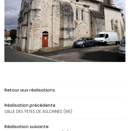
En cochant cette case, vous consentez à recevoir nos propositions
commerciales à l'adresse email indiqué ci-dessus. Vous pouvez vous
désinscrire à tout moment en utilisant
le formulaire de désinscription
.
INSCRIPTION
Retour aux réalisations
Réalisation précédente
SALLE DES FETES DE ASLONNES (86)
ACCUEIL
Réalisation suivante
Une question