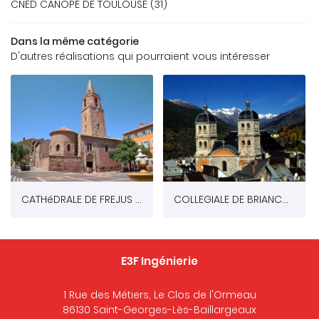
REAU D’ÉTUDES
CNED CANOPE DE TOULOUSE (31)
OS RÉFÉRENCES
Dans la même catégorie
05 49 62 02 
D'autres réalisations qui pourraient vous intéresser
GALERIE
US FONT CONFIANCE
CONTACT
CATHéDRALE DE FREJUS (83)
COLLEGIALE DE BRIANCON
E3F Ingénierie
1 Rue des Métiers, Le Clos de l'Ormeau
86130 Saint-Georges-Lès-Baillargeaux