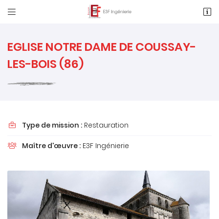


1 Rue des Métiers, Le Clos de l'Ormeau
86130 Saint-Georges-Lès-Baillargeaux
05 49 62 02 02
EGLISE NOTRE DAME DE COUSSAY-
LES-BOIS (86)
Type de mission :
Restauration

Maître d'œuvre :
E3F Ingénierie

Adresse email de réception

Recopier le code ci-contre

Rafraîchir le captcha
