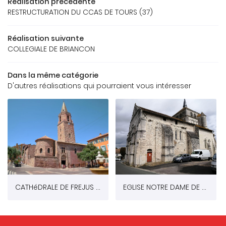
Réalisation précédente
ACCUEIL
RESTRUCTURATION DU CCAS DE TOURS (37)
Une question
REAU D’ÉTUDES
Réalisation suivante
OS RÉFÉRENCES
COLLEGIALE DE BRIANCON
05 49 62 02 
GALERIE
Dans la même catégorie
D'autres réalisations qui pourraient vous intéresser
US FONT CONFIANCE
CONTACT
CATHéDRALE DE FREJUS (83)
EGLISE NOTRE DAME DE COUSSAY-LES-BOIS (86)