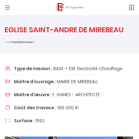


1 Rue des Métiers, Le Clos de l'Ormeau
86130 Saint-Georges-Lès-Baillargeaux
05 49 62 02 02
EGLISE SAINT-ANDRE DE MIREBEAU
Type de mission :
BASE + EXE Electricité Chauffage

Maître d'ouvrage :
MAIRIE DE MIREBEAU

Maître d'œuvre :
F. IVANES - ARCHITECTE

Adresse email de réception

Coût des travaux :
166 000 €

Recopier le code ci-contre

Surface :
1592

Rafraîchir le captcha
