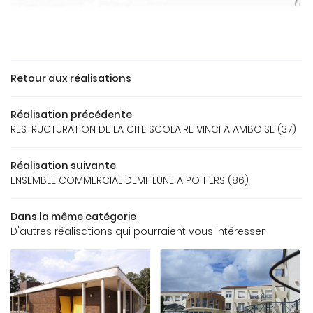
ACCUEIL
Retour aux réalisations
Une question
REAU D’ÉTUDES
Réalisation précédente
OS RÉFÉRENCES
RESTRUCTURATION DE LA CITE SCOLAIRE VINCI A AMBOISE (37)
05 49 62 02 
GALERIE
Réalisation suivante
ENSEMBLE COMMERCIAL DEMI-LUNE A POITIERS (86)
US FONT CONFIANCE
CONTACT
Dans la même catégorie
D'autres réalisations qui pourraient vous intéresser