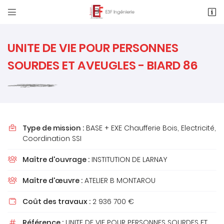


1 Rue des Métiers, Le Clos de l'Ormeau
86130 Saint-Georges-Lès-Baillargeaux
05 49 62 02 02
UNITE DE VIE POUR PERSONNES
SOURDES ET AVEUGLES - BIARD 86
Type de mission :
BASE + EXE Chaufferie Bois, Electricité,

Coordination SSI
Adresse email de réception

Maître d'ouvrage :
INSTITUTION DE LARNAY

Maître d'œuvre :
ATELIER B MONTAROU

Recopier le code ci-contre

Coût des travaux :
2 936 700 €

Rafraîchir le captcha

Référence :
UNITE DE VIE POUR PERSONNES SOURDES ET
