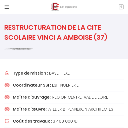


1 Rue des Métiers, Le Clos de l'Ormeau
86130 Saint-Georges-Lès-Baillargeaux
05 49 62 02 02
RESTRUCTURATION DE LA CITE
SCOLAIRE VINCI A AMBOISE (37)
Type de mission :
BASE + EXE

Coordinateur SSI :
E3F INGENIERIE

Adresse email de réception

Maître d'ouvrage :
REGION CENTRE-VAL DE LOIRE

Recopier le code ci-contre

Maître d'œuvre :
ATELIER B. PENNERON ARCHITECTES

Rafraîchir le captcha

Coût des travaux :
3 400 000 €
