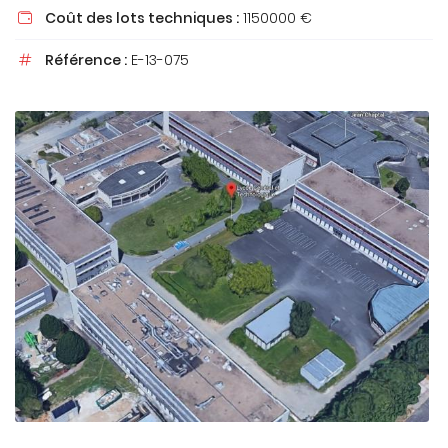
Coût des lots techniques :
1150000 €

Référence :
E-13-075

En cochant cette case, vous consentez à recevoir nos propositions
commerciales à l'adresse email indiqué ci-dessus. Vous pouvez vous
désinscrire à tout moment en utilisant
le formulaire de désinscription
.
INSCRIPTION