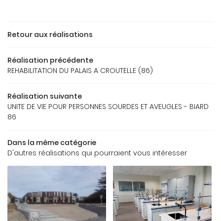
Retour aux réalisations
ACCUEIL
Une question
REAU D’ÉTUDES
Réalisation précédente
REHABILITATION DU PALAIS A CROUTELLE (86)
OS RÉFÉRENCES
05 49 62 02 
Réalisation suivante
GALERIE
UNITE DE VIE POUR PERSONNES SOURDES ET AVEUGLES - BIARD
86
US FONT CONFIANCE
Dans la même catégorie
CONTACT
D'autres réalisations qui pourraient vous intéresser